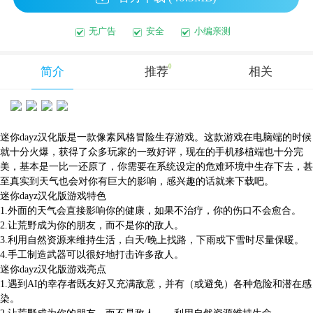
无广告
安全
小编亲测
0
简介
推荐
相关
迷你dayz汉化版是一款像素风格冒险生存游戏。这款游戏在电脑端的时候
就十分火爆，获得了众多玩家的一致好评，现在的手机移植端也十分完
美，基本是一比一还原了，你需要在系统设定的危难环境中生存下去，甚
至真实到天气也会对你有巨大的影响，感兴趣的话就来下载吧。
迷你dayz汉化版游戏特色
1.外面的天气会直接影响你的健康，如果不治疗，你的伤口不会愈合。
2.让荒野成为你的朋友，而不是你的敌人。
3.利用自然资源来维持生活，白天/晚上找路，下雨或下雪时尽量保暖。
4.手工制造武器可以很好地打击许多敌人。
迷你dayz汉化版游戏亮点
1.遇到AI的幸存者既友好又充满敌意，并有（或避免）各种危险和潜在感
染。
2.让荒野成为你的朋友，而不是敌人——利用自然资源维持生命。