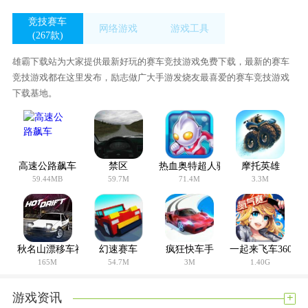
竞技赛车
网络游戏
游戏工具
(267款)
(48款)
(430款)
雄霸下载站为大家提供最新好玩的赛车竞技游戏免费下载，最新的赛车
竞技游戏都在这里发布，励志做广大手游发烧友最喜爱的赛车竞技游戏
下载基地。
高速公路飙车
禁区
热血奥特超人骑士联赛
摩托英雄
59.44MB
59.7M
71.4M
3.3M
秋名山漂移车神
幻速赛车
疯狂快车手
一起来飞车360版
165M
54.7M
3M
1.40G
+
游戏资讯