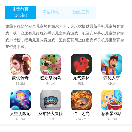
儿童教育
网络游戏
游戏工具
(243款)
(30款)
(417款)
雄霸下载站的安卓儿童教育游戏大全，为玩家提供最新手机儿童教育游
戏下载，这里有最好玩的手机儿童教育游戏，以及安卓手机儿童教育游
戏排行榜，经典儿童教育游戏，汇集互联网上优质安卓手机儿童教育游
戏资源下载。
豪侠传奇
狂欢动物岛
元气森林
梦想大亨
11.2M
34.8M
0KB
0KB
太空历险记
麻布仔大冒险
传世之光
糖糖蛋糕店
49.2M
0KB
224.7M
140.7M