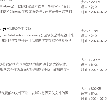
大小：22.1M
otcutHelper是一款快捷键显示软件，号称Win平台的
语言：简体
te快捷键和Chrome半残废快捷键，内容是每次启动都
时间：2024-07-2
ry)
v1.9绿色中文版
大小：1.8M
ery),7-DataPartitionRecovery分区恢复是特别设计来
语言：简体
。此分区恢复软件还可以帮助恢复数据的硬盘驱动
时间：2024-07-2
区（FDISK）覆盖等。,您可以免费下载。
大小：70.3M
一款将视频格式作为壁纸的桌面动态播放器软件。
语言：简体
式的视频文件作为桌面壁纸来进行播放，占用内存和
时间：2024-07-2
大小：800KB
件下载，本站提供免费的dll文件下载，以解决您因丢失文件的困
语言：简体
时间：2024-07-2