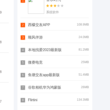
1
9
系统软件
西檬交友APP
108.9MB
2
顺风伴游
24.0MB
3
8
本地找爱2023最新版
81.2MB
4
微赛电竞
25MB
5
8
鱼塘交友app最新版
51.4MB
6
谷歌相机华为鸿蒙版
26MB
7
Flirtini
134.3MB
8
7