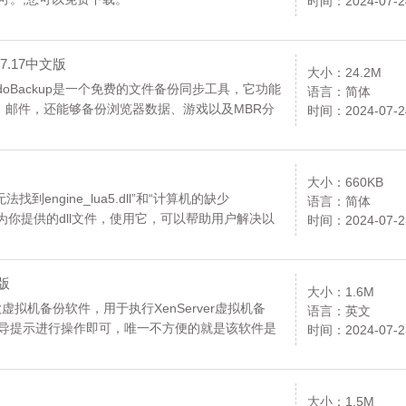
时间：2024-07-2
3.7.17中文版
大小：24.2M
omodoBackup是一个免费的文件备份同步工具，它功能
语言：简体
，邮件，还能够备份浏览器数据、游戏以及MBR分
时间：2024-07-2
务器，或者网上邻居的电脑上,您可以免费下载。
大小：660KB
无法找到engine_lua5.dll”和“计算机的缺少
语言：简体
下载本站为你提供的dll文件，使用它，可以帮助用户解决以
时间：2024-07-2
色版
大小：1.6M
是一款虚拟机备份软件，用于执行XenServer虚拟机备
语言：英文
p向导提示进行操作即可，唯一不方便的就是该软件是
时间：2024-07-2
大小：1.5M