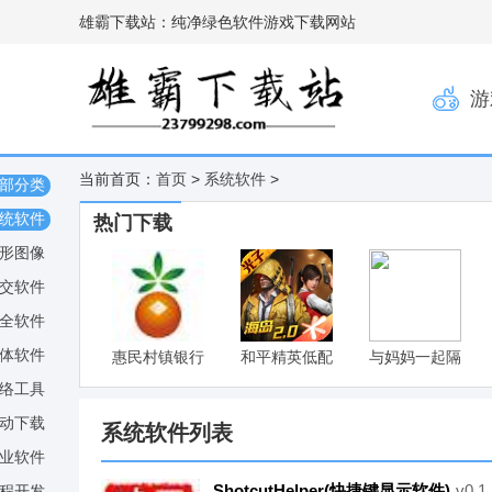
雄霸下载站：纯净绿色软件游戏下载网站
游
当前首页：
首页
>
系统软件
>
部分类
统软件
热门下载
形图像
交软件
全软件
体软件
惠民村镇银行
和平精英低配
与妈妈一起隔
网银助手
版
离V6最新版
络工具
v1.0
动下载
系统软件列表
业软件
ShotcutHelper(快捷键显示软件)
v0.
程开发