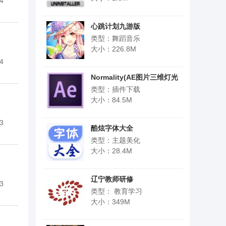
4
心跳计划九游版
类型：舞蹈音乐
大小：226.8M
4
Normality(AE图片三维灯光
插件)
类型：插件下载
大小：84.5M
3
酷炫字体大全
类型：主题美化
大小：28.4M
辽宁教师研修
3
类型： 教育学习
大小：349M