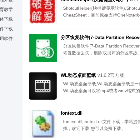
ShotcutHelper(快捷键显示软件),Sh
育教学
CheatSheet，目前原始支持OneNo
体下载
会自动联网更新的。,您可以免费下载。
件下载
分区恢复软件(7-Data Partition Recove
用软件
分区恢复软件(7-Data Partition Recov
恢复数据丢失，删除或损坏的分区事故
器崩溃时，MBR损坏，重新分区磁盘或分
WL动态桌面壁纸
v1.6.2官方版
WL动态桌面壁纸,WL动态桌面壁纸是
WL动态桌面可以将mp4或者wmv格
CPU极小。,您可以免费下载。
fontext.dll
fontext.dll,fontext.dll文
扰，欢迎下载,您可以免费下载。