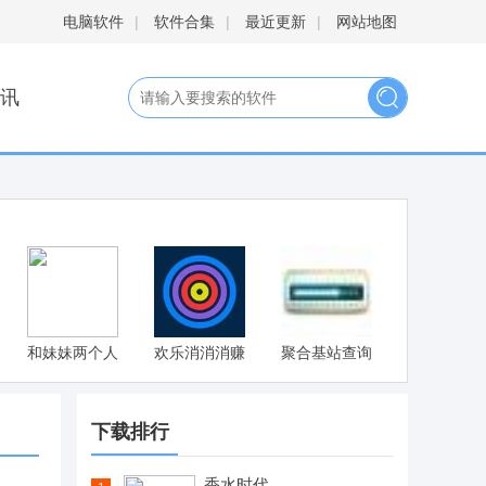
电脑软件
|
软件合集
|
最近更新
|
网站地图
讯
和妹妹两个人
欢乐消消消赚
聚合基站查询
看家安卓汉化
钱版
版 v1.0.8
下载排行
香水时代