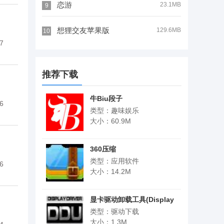
恋游
23.1MB
9
想狸交友苹果版
129.6MB
10
7
推荐下载
牛Biu段子
6
类型：趣味娱乐
大小：60.9M
360压缩
类型：应用软件
6
大小：14.2M
显卡驱动卸载工具(Display
Driver Uninstaller)
类型：驱动下载
大小：1.3M