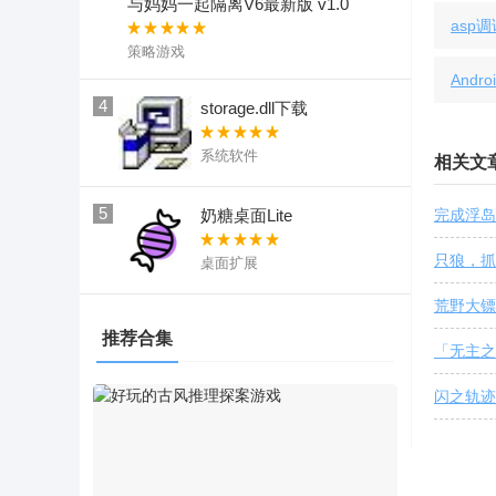
与妈妈一起隔离V6最新版 v1.0
asp
策略游戏
Andr
4
storage.dll下载
系统软件
相关文
5
奶糖桌面Lite
完成浮岛
只狼，抓
桌面扩展
荒野大镖
推荐合集
「无主之
闪之轨迹