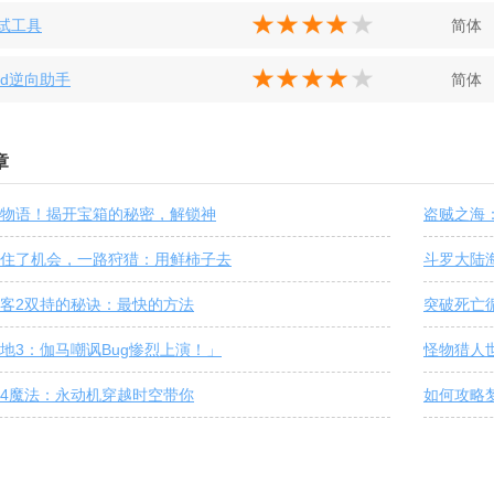
调试工具
简体
oid逆向助手
简体
章
物语！揭开宝箱的秘密，解锁神
盗贼之海
住了机会，一路狩猎：用鲜柿子去
斗罗大陆
客2双持的秘诀：最快的方法
突破死亡
地3：伽马嘲讽Bug惨烈上演！」
怪物猎人
4魔法：永动机穿越时空带你
如何攻略