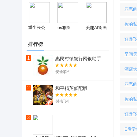
罪恶的
你的私
重生长公主的日常手机版 v1.05
ios雅圈交友
美趣AI绘画
狂暴飞车
排行榜
早间天
1
惠民村镇银行网银助手
酒店大
安全软件
罪恶的
2
和平精英低配版
你的私
射击飞行
狂暴飞车
3
E启学