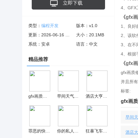
立即下载
4、GF
《gf
类型：
编程开发
版本：v1.0
1、良好
更新：2026-06-16 06:14:11
大小：20.1MB
2、该软
系统：安卓
语言：中文
3、在不
4、根据
精品推荐
《gf
gfx画
并且所有
标签:
gfx画质修改器最新版
早间天气预报2023版
酒店大亨无限金币版 v1.0.1
gfx
早间天
罪恶的快感汉化版 v0.12
你的私人AI绘画师iOS版
狂暴飞车中文版 v1.1.8
酒店大