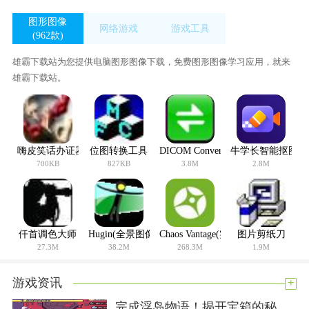
图形图像
网络游戏
游戏工具
(962款)
(34款)
(420款)
雄霸下载站为您提供电脑图形图像下载，免费图形图像学习应用，就来
雄霸下载站。
嗨皮笑话办证器
位图转换工具
DICOM Converter(DICOM格式转
牛学长智能抠图工
700KB
827KB
3.8M
2.8M
仟首调色大师
Hugin(全景图像缝合器)
Chaos Vantage(实时光线追踪渲染器
图片剪纸刀
27.3M
38.2M
268.3M
1.9M
+
游戏资讯
完成浮岛物语！揭开宝箱的秘