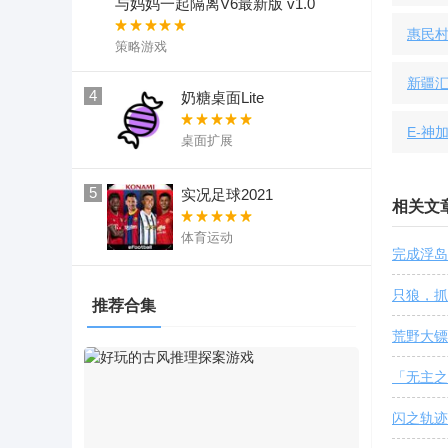
与妈妈一起隔离V6最新版 v1.0
惠民
策略游戏
新疆
4
奶糖桌面Lite
E-神加
桌面扩展
5
实况足球2021
相关文
体育运动
完成浮岛
只狼，抓
推荐合集
荒野大镖
「无主之
闪之轨迹