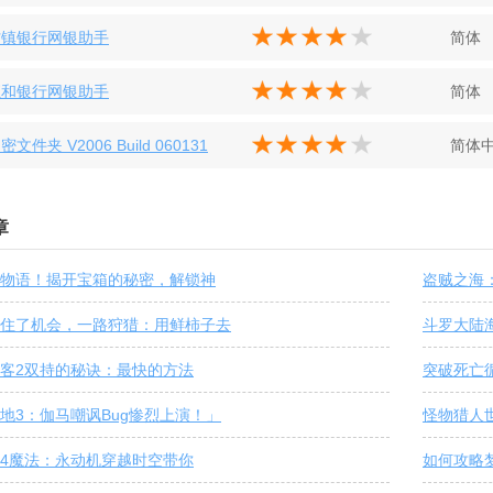
村镇银行网银助手
简体
汇和银行网银助手
简体
密文件夹 V2006 Build 060131
简体
章
物语！揭开宝箱的秘密，解锁神
盗贼之海
住了机会，一路狩猎：用鲜柿子去
斗罗大陆
客2双持的秘诀：最快的方法
突破死亡
地3：伽马嘲讽Bug惨烈上演！」
怪物猎人
4魔法：永动机穿越时空带你
如何攻略