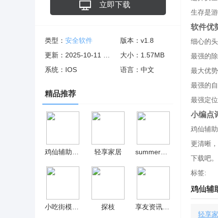
立即下载
生存是游
软件优
类型：
安全软件
版本：v1.8
细心的头
更新：2025-10-11 06:10:07
大小：1.57MB
最强的除
系统：IOS
语言：中文
最大优势
最强的自
精品推荐
最强定位
小编点
鸡仙辅助
更清晰，
鸡仙辅助器2022
轻享家居
summer田舍生活2.0安卓 v01.28.03
下载吧。
标签:
鸡仙辅助
小吃街模拟手机版 v4.2
探枝
享友资讯赚钱版
轻享