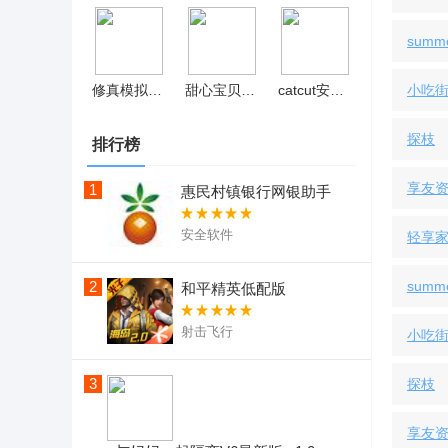
summ
修真模拟器内置修改器 v1.0.9
甜心宝贝cutehoney中文免费版 v1.5.1
catcut安卓版
小吃街
探枝
排行榜
享友
1
惠民村镇银行网银助手
安全软件
轻享
2
summ
和平精英低配版
射击飞行
小吃街
3
探枝
享友