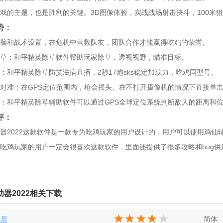
戏的主题，也是胜利的关键。3D图像体验，实战战场射击决斗，100米
势：
脑和战术设置，在危机中营救队友，团队合作才能赢得吃鸡的荣誉。
草：和平精英除草软件帮助玩家除草，透视视野，瞄准目标。
：和平精英除草防艾滋病直播，2秒17炮sks稳定加载力，吃鸡同型号。
对准：在GPS定位范围内，枪会摇头。在不打开摄像机的情况下直接单
：和平精英除草辅助软件可以通过GPS全球定位系统判断敌人的距离和
评：
器2022这款软件是一款专为吃鸡玩家的用户设计的，用户可以使用鸡仙辅
吃鸡玩家的用户一定会很喜欢这款软件，里面还提供了很多攻略和bug供
器2022相关下载
家居
简体