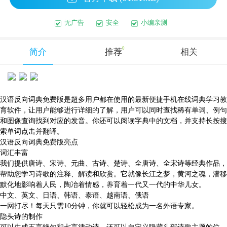
无广告
安全
小编亲测
0
简介
推荐
相关
汉语反向词典免费版是超多用户都在使用的最新便捷手机在线词典学习教
育软件，让用户能够进行详细的了解，用户可以同时查找稀有单词、例句
和图像查询找到对应的发音。你还可以阅读字典中的文档，并支持长按搜
索单词点击并翻译。
汉语反向词典免费版亮点
词汇丰富
我们提供唐诗、宋诗、元曲、古诗、楚诗、全唐诗、全宋诗等经典作品，
帮助您学习诗歌的注释、解读和欣赏。它就像长江之梦，黄河之魂，潜移
默化地影响着人民，陶冶着情感，养育着一代又一代的中华儿女。
中文、英文、日语、韩语、泰语、越南语、俄语
一网打尽！每天只需10分钟，你就可以轻松成为一名外语专家。
隐头诗的制作
可以生成五言绝句和七言律动诗，还可以自定义隐藏头部诗歌主题的位