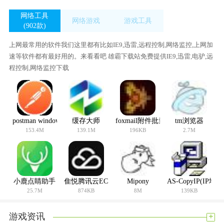
网络工具
网络游戏
游戏工具
(902款)
(16款)
(397款)
上网最常用的软件我们这里都有比如IE9,迅雷,远程控制,网络监控,上网加
速等软件都有最好用的。来看看吧 雄霸下载站免费提供IE9,迅雷,电驴,远
程控制,网络监控下载
postman windows64位
缓存大师
foxmail附件批量导出工具(FoxmailHe
tm浏览器
153.4M
139.1M
196KB
2.7M
小鹿点睛助手
隹悦腾讯云ECS批量管理工具
Mipony
AS-CopyIP(I
25.7M
874KB
8M
139KB
+
游戏资讯