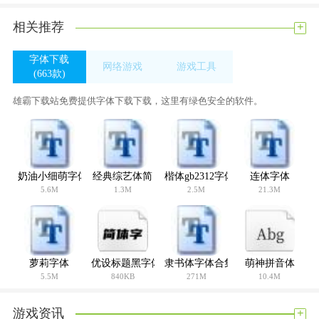
+
相关推荐
字体下载
网络游戏
游戏工具
(663款)
(3款)
(384款)
雄霸下载站免费提供字体下载下载，这里有绿色安全的软件。
奶油小细萌字体
经典综艺体简
楷体gb2312字体
连体字体
5.6M
1.3M
2.5M
21.3M
萝莉字体
优设标题黑字体
隶书体字体合集
萌神拼音体
5.5M
840KB
271M
10.4M
+
游戏资讯