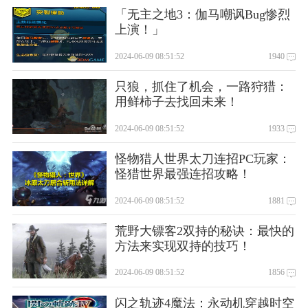
「无主之地3：伽马嘲讽Bug惨烈
上演！」
2024-06-09 08:51:52
1940
只狼，抓住了机会，一路狩猎：
用鲜柿子去找回未来！
2024-06-09 08:51:52
1933
怪物猎人世界太刀连招PC玩家：
怪猎世界最强连招攻略！
2024-06-09 08:51:52
1881
荒野大镖客2双持的秘诀：最快的
方法来实现双持的技巧！
2024-06-09 08:51:52
1856
闪之轨迹4魔法：永动机穿越时空