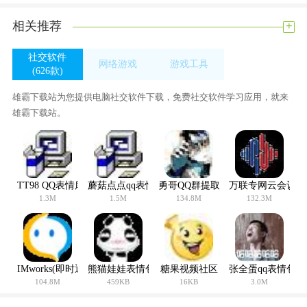
+
相关推荐
社交软件
网络游戏
游戏工具
(626款)
(0款)
(363款)
雄霸下载站为您提供电脑社交软件下载，免费社交软件学习应用，就来
雄霸下载站。
TT98 QQ表情库之大3D表情
蘑菇点点qq表情
勇哥QQ群提取器
万联专网云会议
1.3M
1.5M
134.8M
132.3M
IMworks(即时通讯软件)
熊猫娃娃表情包
糖果视频社区
张全蛋qq表情包
104.8M
459KB
16KB
3.0M