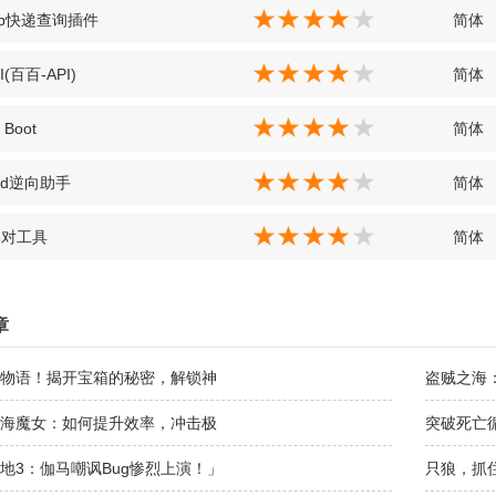
hop快递查询插件
简体
I(百百-API)
简体
 Boot
简体
oid逆向助手
简体
比对工具
简体
章
物语！揭开宝箱的秘密，解锁神
盗贼之海
海魔女：如何提升效率，冲击极
突破死亡
地3：伽马嘲讽Bug惨烈上演！」
只狼，抓