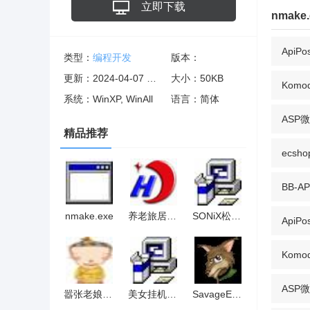
立即下载
nmak
Api
类型：
编程开发
版本：
更新：2024-04-07 09:03:22
大小：50KB
Komod
系统：WinXP, WinAll
语言：简体
ASP
精品推荐
ecs
BB-AP
nmake.exe
养老旅居管理系统
SONiX松瀚SN9C101+PAS106(CIF)数码摄像头控制器最新驱动
Api
Komod
ASP
嚣张老娘QQ表情
美女挂机锁桌面
SavageEd Pro(文本编辑器)