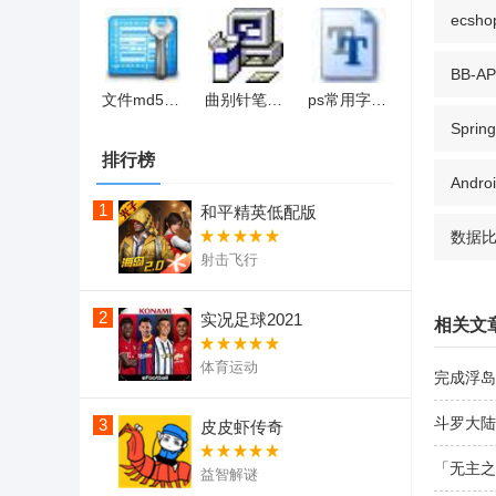
ecs
BB-AP
文件md5校验工具(MD5 Checksum Tools)
曲别针笔刷下载
ps常用字体合集(26款)
Spring
排行榜
Andr
1
和平精英低配版
数据
射击飞行
2
实况足球2021
相关文
体育运动
完成浮岛
斗罗大陆
3
皮皮虾传奇
「无主之
益智解谜