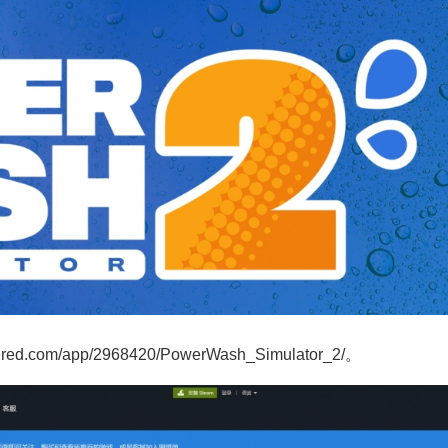
ed.com/app/2968420/PowerWash_Simulator_2/。