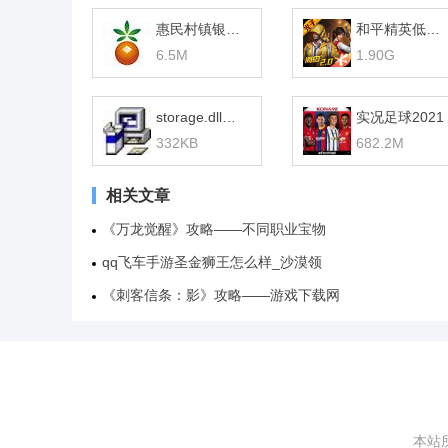
惠民村镇银行网银助手
和平精英低配版
6.5M
1.90G
storage.dll下载
实况足球2021
332KB
682.2M
相关文章
《万龙觉醒》攻略——不同职业宝物
qq飞车手游圣金狮王怎么样_沙漠领
《刺客信条：影》攻略——游戏下载网
本站