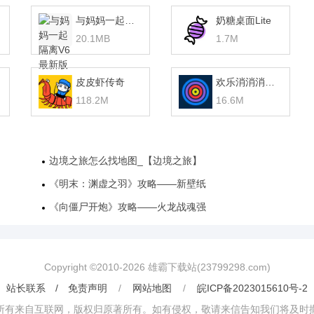
与妈妈一起隔离V6最新版 v1.0
奶糖桌面Lite
20.1MB
1.7M
皮皮虾传奇
欢乐消消消赚钱版
118.2M
16.6M
边境之旅怎么找地图_【边境之旅】
《明末：渊虚之羽》攻略——新壁纸
《向僵尸开炮》攻略——火龙战魂强
Copyright ©2010-
2026
雄霸下载站(23799298.com)
站长联系 / 免责声明
/
网站地图
/
皖ICP备2023015610号-2
所有来自互联网，版权归原著所有。如有侵权，敬请来信告知我们将及时