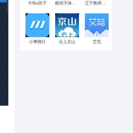
牛Biu段子
酷炫字体大全
辽宁教师研修
小摩骑行
云上京山
艾笃