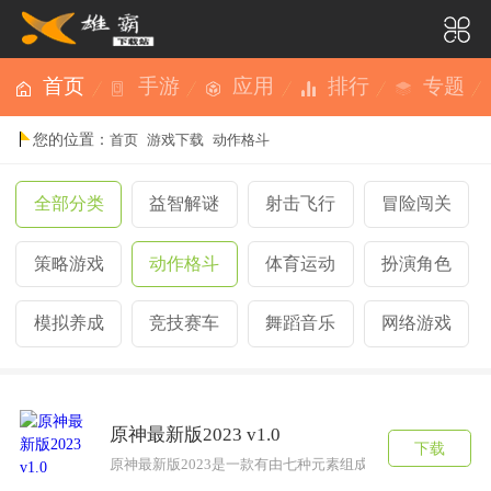
首页
手游
应用
排行
专题
您的位置：
首页
游戏下载
动作格斗
全部分类
益智解谜
射击飞行
冒险闯关
策略游戏
动作格斗
体育运动
扮演角色
模拟养成
竞技赛车
舞蹈音乐
网络游戏
原神最新版2023 v1.0
下载
原神最新版2023是一款有由七种元素组成的游戏，这款原